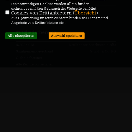
Die notwendigen Cookies werden allein für den
ordnungsgemäßen Gebrauch der Webseite benötigt.
Cookies von Drittanbietern (
Übersicht
)
CDU Deutschlands
Zur Optimierung unserer Webseite binden wir Dienste und
Angebote von Drittanbietern ein.
Mitgliederbereich
Alle akzeptieren
Auswahl speichern
@2026 CDU
Realisation: Sharkness Media
Samtgemeindeverband
GmbH & Co. KG
Gieboldehausen
Alle Rechte vorbehalten.