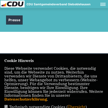
CDU Samtgemeindeverband Gieboldehausen
Presse
Cookie Hinweis
Herzlich Willkommen !
Diese Webseite verwendet Cookies, die notwendig
sind, um die Webseite zu nutzen. Weiterhin
verwenden wir Dienste von Drittanbietern, die uns
helfen, unser Webangebot zu verbessern (Website-
IMPRESSUM
DATENSCHUTZ
KONTAKT
Optmierung). Für die Verwendung bestimmter
Dienste, benötigen wir Ihre Einwilligung. Ihre
CDU im Kreis Göttingen
Einwilligung können Sie jederzeit widerrufen. Weitere
Informationen finden Sie in unserer
Datenschutzerklärung
.
CDU in Niedersachsen
Technisch notwendige Cookies (
Übersicht
)