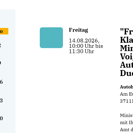
"Fr
Freitag
o
Kla
14.08.2026,
2
10:00 Uhr bis
Mi
11:30 Uhr
Voi
Aut
9
Du
6
Autoh
Am E
3
37115
Minis
0
mit I
Amt d