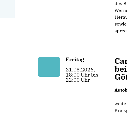
des B
Werne
Herau
sowie
sprec
Ca
Freitag
be
21.08.2026,
18:00 Uhr bis
Gö
22:00 Uhr
Autoh
weite
Kreis