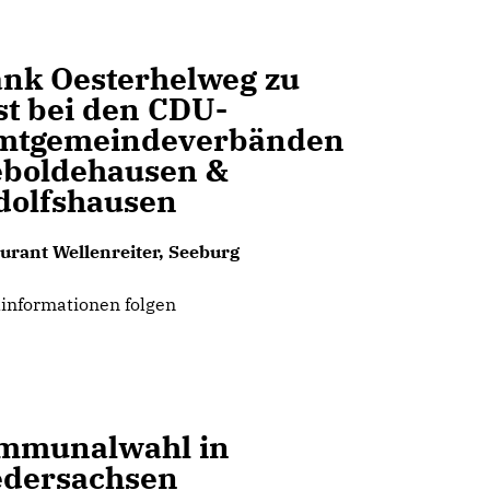
ank Oesterhelweg zu
st bei den CDU-
mtgemeindeverbänden
eboldehausen &
dolfshausen
urant Wellenreiter, Seeburg
linformationen folgen
mmunalwahl in
edersachsen