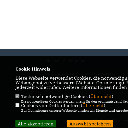
Herzlich Willkommen !
Cookie Hinweis
IMPRESSUM
DATENSCHUTZ
Diese Webseite verwendet Cookies, die notwendig si
KONTAKT
Webangebot zu verbessern (Website-Optmierung). Fü
jederzeit widerrufen. Weitere Informationen finden
Technisch notwendige Cookies (
Übersicht
)
Die notwendigen Cookies werden allein für den ordnungsgemäßen 
Cookies von Drittanbietern (
Übersicht
)
Zur Optimierung unserer Webseite binden wir Dienste und Angebot
@2026 CDU Samtgemeindeverband Gieboldehause
Alle akzeptieren
Auswahl speichern
Alle Rechte vorbehalten.