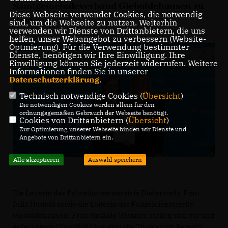
Samtgemeindeverband Gieboldehausen zu
Diese Webseite verwendet Cookies, die notwendig
Gast.
sind, um die Webseite zu nutzen. Weiterhin
verwenden wir Dienste von Drittanbietern, die uns
helfen, unser Webangebot zu verbessern (Website-
Optmierung). Für die Verwendung bestimmter
Dienste, benötigen wir Ihre Einwilligung. Ihre
Einwilligung können Sie jederzeit widerrufen. Weitere
Informationen finden Sie in unserer
Datenschutzerklärung
.
Technisch notwendige Cookies (
Übersicht
)
Die notwendigen Cookies werden allein für den
ordnungsgemäßen Gebrauch der Webseite benötigt.
Cookies von Drittanbietern (
Übersicht
)
Zur Optimierung unserer Webseite binden wir Dienste und
Angebote von Drittanbietern ein.
Alle akzeptieren
Auswahl speichern
Die Leiterin des Polizeikommissariats Duderstadt, Frau
Julia Hunold sowie die Leiterin der Polizeidienststelle
Gieboldehausen, Frau Melanie Gössner, stellen sich vor und
geben einen Überblick über aktuelle Themen im Bereich